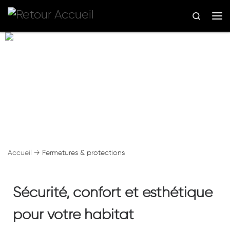
Skip to content
Search
Me
Fermetures &
protections
Accueil
→
Fermetures & protections
Sécurité, confort et esthétique
pour votre habitat