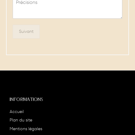
M
e
s
s
a
g
Suivant
e
INFORMATIONS
Accueil
Plan du site
Mentions légales