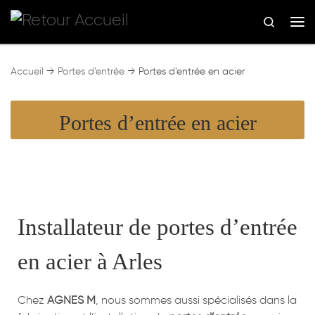
Skip to content
Search
Me
Accueil
→
Portes d’entrée
→
Portes d’entrée en acier
Portes d’entrée en acier
Installateur de portes d’entrée
en acier à Arles
Chez
AGNES M
, nous sommes aussi spécialisés dans la