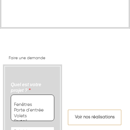
Faire une demande
Quel est votre
projet ?
*
Voir nos réalisations
M