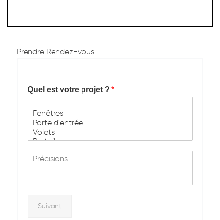
Prendre Rendez-vous
Quel est votre projet ?
*
M
e
s
s
a
g
Suivant
e