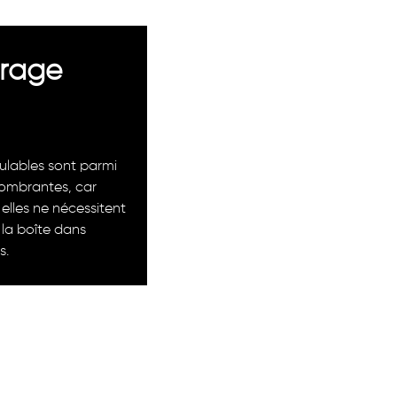
arage
ulables sont parmi
combrantes, car
 elles ne nécessitent
la boîte dans
s.