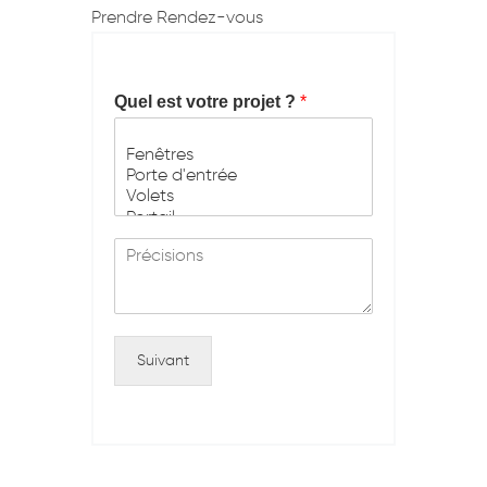
Prendre Rendez-vous
Quel est votre projet ?
*
M
e
s
s
a
g
Suivant
e