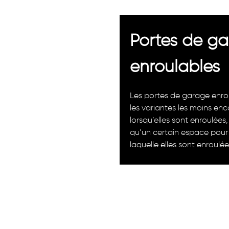
Portes de g
enroulables
Les portes de garage enro
les variantes les moins en
lorsqu’elles sont enroulées,
qu’un certain espace pour 
laquelle elles sont enroulée