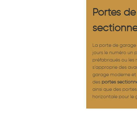
Portes d
sectionne
La porte de garage 
jours le numéro un 
préfabriqués ou les 
s’approprie des ava
garage moderne et 
des
portes sectionne
ainsi que des portes
horizontale pour le