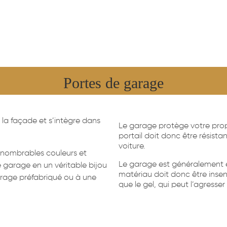
Portes de garage
la façade et s’intègre dans
Le garage protège votre propr
portail doit donc être résist
voiture.
innombrables couleurs et
Le garage est généralement e
 garage en un véritable bijou
matériau doit donc être insensi
garage préfabriqué ou à une
que le gel, qui peut l’agresser