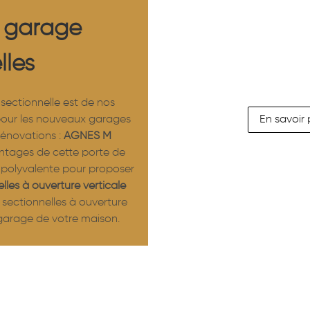
e garage
lles
sectionnelle est de nos
En savoir 
pour les nouveaux garages
rénovations :
AGNES M
ntages de cette porte de
polyvalente pour proposer
lles à ouverture verticale
 sectionnelles à ouverture
 garage de votre maison.