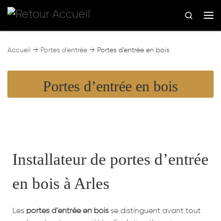
Skip to content
Search
Me
Accueil
→
Portes d’entrée
→
Portes d’entrée en bois
Portes d’entrée en bois
Installateur de portes d’entrée
en bois à Arles
Les
portes d’entrée en bois
se distinguent avant tout