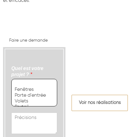
et efficaces.
Faire une demande
Quel est votre
projet ?
*
Voir nos réalisations
M
e
s
s