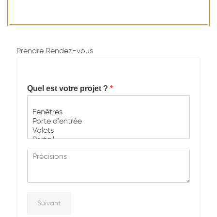
Prendre Rendez-vous
Quel est votre projet ?
*
M
e
s
s
a
g
Suivant
e