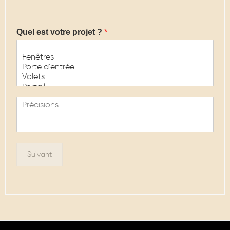
Quel est votre projet ?
*
M
e
s
s
a
g
Suivant
e