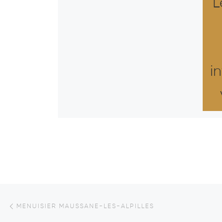
L
i
Parcourir les articles
Article précédent
MENUISIER MAUSSANE-LES-ALPILLES