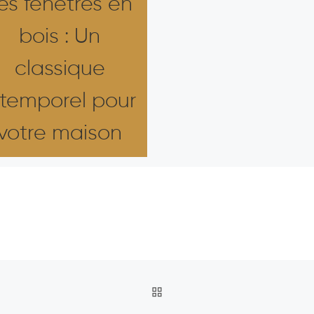
es fenêtres en
bois : Un
classique
ntemporel pour
votre maison
RETOUR À LA LISTE DES A