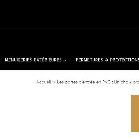
Skip to content
MENUISERIES EXTÉRIEURES
FERMETURES & PROTECTION
Accueil
→
Les portes d’entrée en PVC : Un choix pr