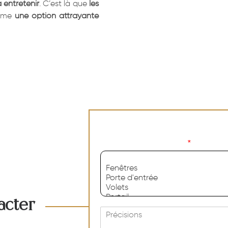
à entretenir
. C’est là que
les
omme
une option attrayante
Quel est votre projet ?
*
acter
M
e