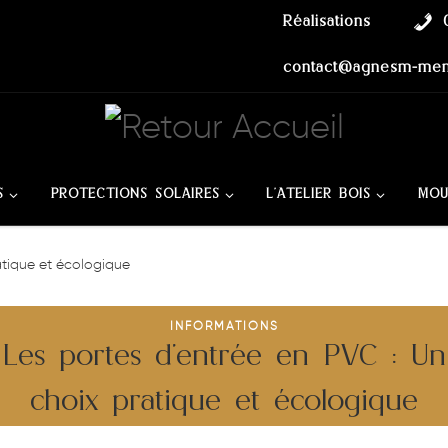
Réalisations
contact@agnesm-menu
S
PROTECTIONS SOLAIRES
L’ATELIER BOIS
MOU
atique et écologique
INFORMATIONS
Les portes d’entrée en PVC : Un
choix pratique et écologique