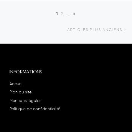
Posts navigation
1
2
…
6
Ar
ARTICLES PLUS ANCIENS
INFORMATIONS
Accueil
Plan du site
Mentions légales
Politique de confidentialité