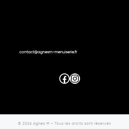
contact@agnesm-menuiserie.fr
Facebook
Instagram
© 2026
Agnes M
–
Tous les droits sont réservés