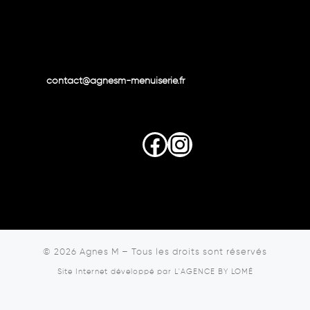
contact@agnesm-menuiserie.fr
Facebook
Instagram
© 2026
Agnes M
–
Tous les droits sont réservés
Site Internet développé par
L'AGENCE BY LOMÉ