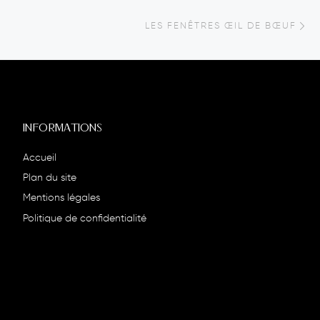
Ar
LES FENÊTRES ŒIL DE BŒUF
INFORMATIONS
Accueil
Plan du site
Mentions légales
Politique de confidentialité