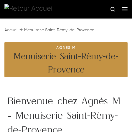
Skip to content
Search
Me
Accueil
→
Menuiserie Saint-Rémy-de-Provence
AGNES M
Menuiserie Saint-Rémy-de-
Provence
Bienvenue chez Agnès M
– Menuiserie Saint-Rémy-
de-Provence