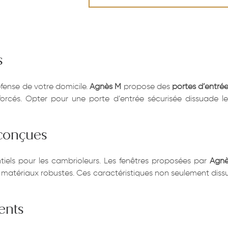
s
éfense de votre domicile.
Agnès M
propose des
portes d’entrée
rcés. Opter pour une porte d’entrée sécurisée dissuade les i
conçues
iels pour les cambrioleurs. Les fenêtres proposées par
Agn
s matériaux robustes. Ces caractéristiques non seulement diss
ents