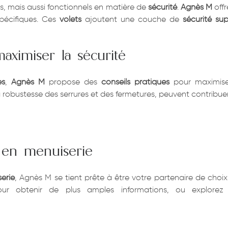
, mais aussi fonctionnels en matière de
sécurité
.
Agnès M
off
pécifiques. Ces
volets
ajoutent une couche de
sécurité su
aximiser la sécurité
es
,
Agnès M
propose des
conseils pratiques
pour maximis
la robustesse des serrures et des fermetures, peuvent contribu
 en menuiserie
erie
, Agnès M se tient prête à être votre partenaire de choix 
r obtenir de plus amples informations, ou explore