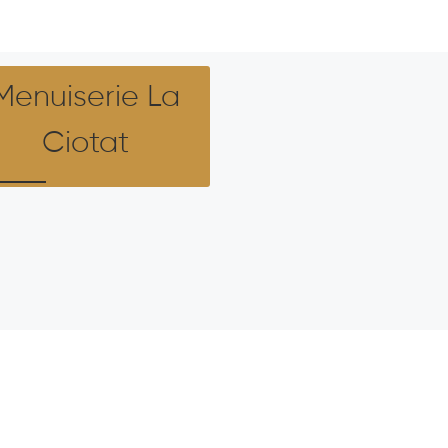
Menuiserie La
Ciotat