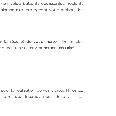
re des
volets battants
,
coulissants
et
roulants
pplémentaire
, protégeant votre maison des
er la
sécurité de votre maison
. De simples
er à maintenir un
environnement sécurisé
.
pour la réalisation de vos projets. N’hésitez
z notre
site Internet
pour découvrir nos