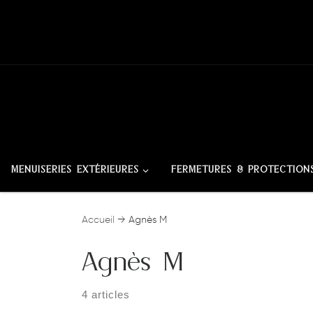
Skip to content
MENUISERIES EXTÉRIEURES
FERMETURES & PROTECTION
Accueil
→
Agnès M
Agnès M
4 articles