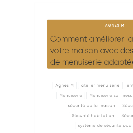
AGNES M
Comment améliorer la 
votre maison avec des
de menuiserie adapté
Agnès M
atelier menuiserie
en
Menuiserie
Menuiserie sur mesu
sécurité de la maison
Sécu
Sécurité habitation
Sécu
système de sécurité pou