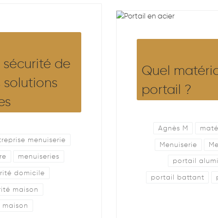
sécurité de
Quel matéria
 solutions
portail ?
es
Agnès M
maté
treprise menuiserie
Menuiserie
Me
re
menuiseries
portail alum
rité domicile
portail battant
rité maison
r maison