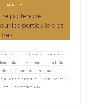
AGNES M
tre partenaire
ur les particuliers et
nnels
 menuiserie
entreprise menuiserie
iserie aluminium
menuiserie bois
érieure
menuiserie intérieure
enuiserie sur mesure
menuiseries
uliers
professionnels