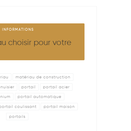
INFORMATIONS
u choisir pour votre
riau
matériau de construction
nuisier
portail
portail acier
inium
portail automatique
portail coulissant
portail maison
portails