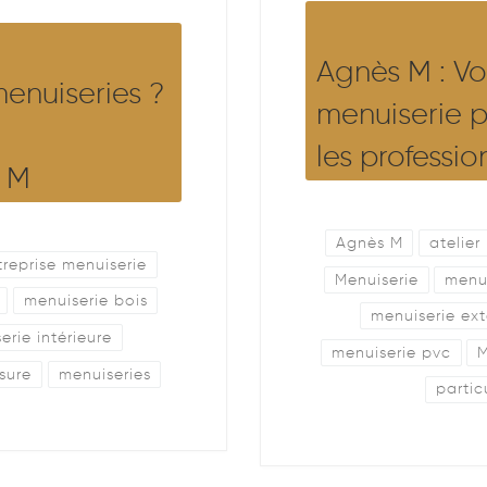
Agnès M : Vo
enuiseries ?
menuiserie po
les professio
s M
Agnès M
atelier
treprise menuiserie
Menuiserie
menu
menuiserie bois
menuiserie ext
erie intérieure
menuiserie pvc
M
sure
menuiseries
partic