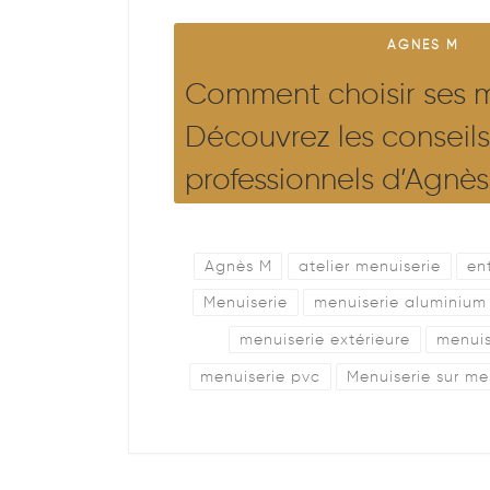
AGNES M
Comment choisir ses m
Découvrez les conseils
professionnels d’Agnè
Agnès M
atelier menuiserie
en
Menuiserie
menuiserie aluminium
menuiserie extérieure
menuis
menuiserie pvc
Menuiserie sur me