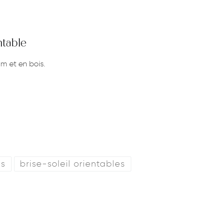
ntable
m et en bois.
es
brise-soleil orientables