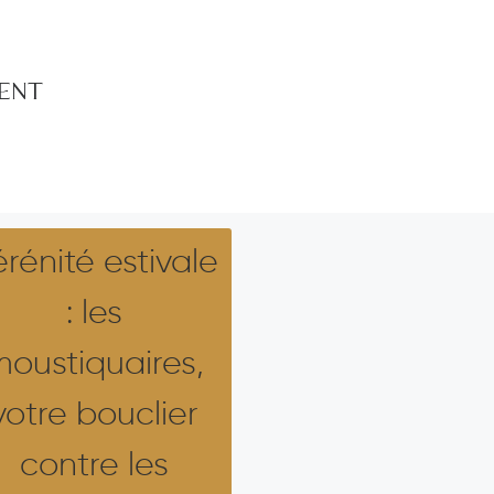
MENT
rénité estivale
: les
oustiquaires,
votre bouclier
contre les