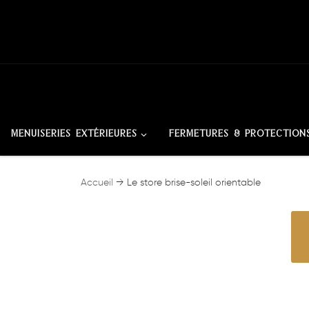
Skip to content
MENUISERIES EXTÉRIEURES
FERMETURES & PROTECTION
Accueil
→
Le store brise-soleil orientable