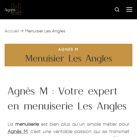
Skip to content
Search
Me
Accueil
→
Menuisier Les Angles
AGNES M
Menuisier Les Angles
Agnès M : Votre expert
en menuiserie Les Angles
La
menuiserie
est bien plus qu’un simple métier pour
Agnès M
, c’est une véritable passion qui se transmet