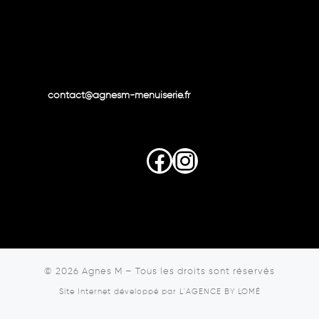
contact@agnesm-menuiserie.fr
Facebook
Instagram
© 2026
Agnes M
–
Tous les droits sont réservés
Site Internet développé par
L'AGENCE BY LOMÉ