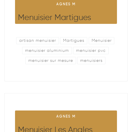
AGNES M
Menuisier Martigues
artisan menuisier
Martigues
Menuisier
menuisier aluminium
menuisier pvc
menuisier sur mesure
menuisiers
AGNES M
Menuisier Les Angles