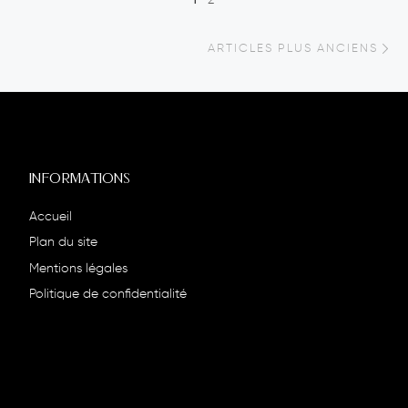
1
2
Ar
ARTICLES PLUS ANCIENS
INFORMATIONS
Accueil
Plan du site
Mentions légales
Politique de confidentialité