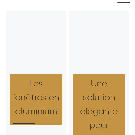
Les
Une
fenêtres en
solution
aluminium
élégante
pour