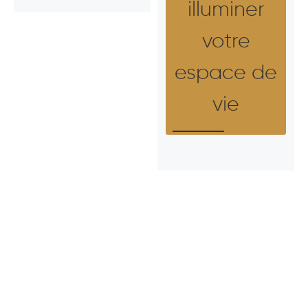
illuminer
votre
espace de
vie