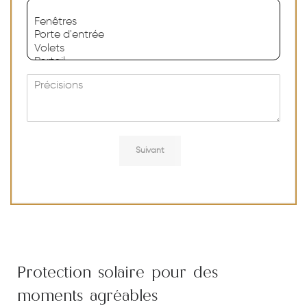
M
e
s
s
a
g
Suivant
e
Protection solaire pour des
moments agréables