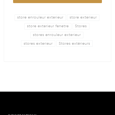
store enrouleur exterieur
store exterieur
store exterieur fenetre
Stores
stores enrouleur exterieur
stores exterieur
Stores extérieurs