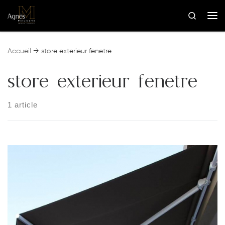
Skip to content
Search
Me
Accueil
→
store exterieur fenetre
store exterieur fenetre
1 article