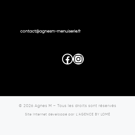
contact@agnesm-menuiserie.fr
Facebook
Instagram
© 2026
Agnes M
–
Tous les droits sont réservés
Site Internet développé par
L'AGENCE BY LOMÉ