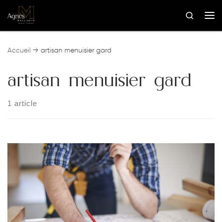
Skip to content
Search
Me
Accueil
→
artisan menuisier gard
artisan menuisier gard
1 article