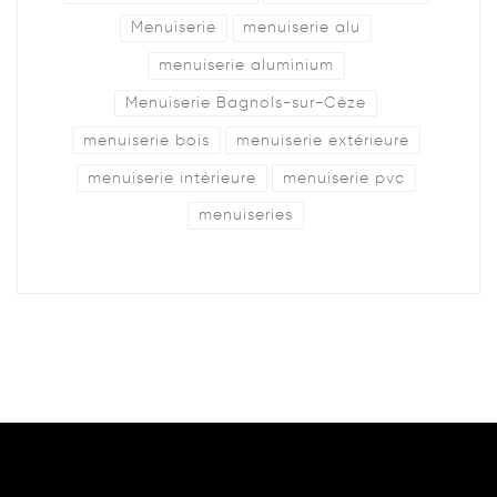
Menuiserie
menuiserie alu
menuiserie aluminium
Menuiserie Bagnols-sur-Cèze
menuiserie bois
menuiserie extérieure
menuiserie intérieure
menuiserie pvc
menuiseries