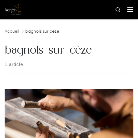
Skip to content
Search
Me
Accueil
→
bagnols sur cèze
bagnols sur cèze
1 article