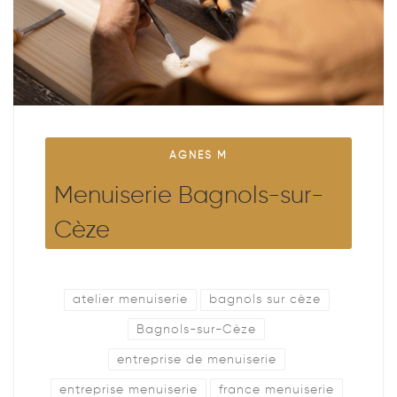
AGNES M
Menuiserie Bagnols-sur-
Cèze
atelier menuiserie
bagnols sur cèze
Bagnols-sur-Cèze
entreprise de menuiserie
entreprise menuiserie
france menuiserie