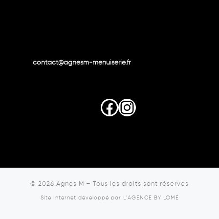
contact@agnesm-menuiserie.fr
Facebook
Instagram
© 2026
Agnes M
–
Tous les droits sont réservés
Site Internet développé par
L'AGENCE BY LOMÉ