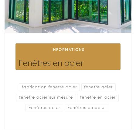
INFORMATIONS
Fenêtres en acier
fabrication fenetre acier
fenetre acier
fenetre acier sur mesure
fenetre en acier
Fenêtres acier
Fenêtres en acier