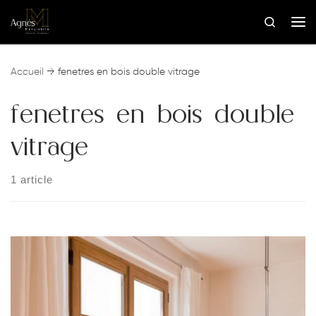
Skip to content
Search
Me
Accueil
→
fenetres en bois double vitrage
fenetres en bois double
vitrage
1 article