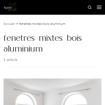
Skip to content
Search
Me
Accueil
→
fenetres mixtes bois aluminium
fenetres mixtes bois
aluminium
1 article