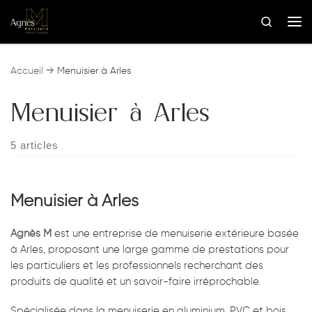
Skip to content
Search
Me
Accueil
→
Menuisier à Arles
Menuisier à Arles
5 articles
Menuisier à Arles
Agnès M
est une entreprise de menuiserie extérieure basée
à Arles, proposant une large gamme de prestations pour
les particuliers et les professionnels recherchant des
produits de qualité et un savoir-faire irréprochable.
Spécialisée dans la menuiserie en aluminium, PVC et bois,