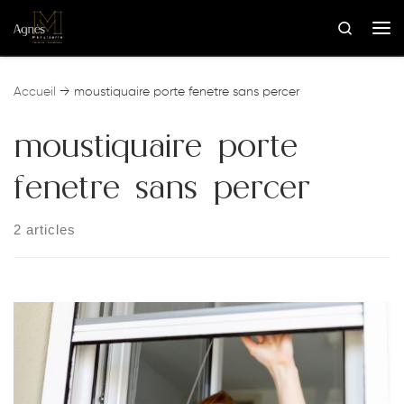
Skip to content
Search
Me
Accueil
→
moustiquaire porte fenetre sans percer
moustiquaire porte
fenetre sans percer
2 articles