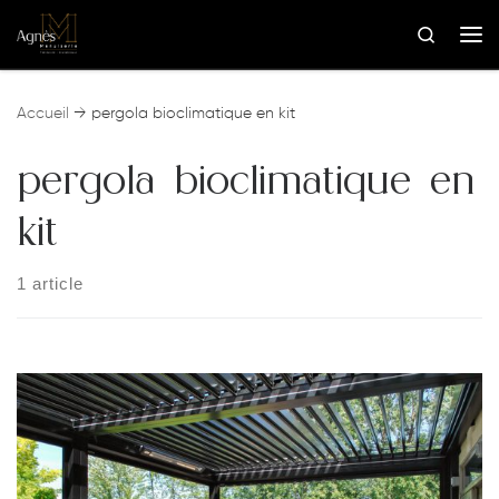
Skip to content
Search
Me
Accueil
→
pergola bioclimatique en kit
pergola bioclimatique en
kit
1 article