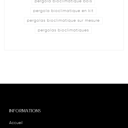
pergola bioclimatique bois
pergola bioclimatique en kit
pergolas bioclimatique sur mesure
pergolas bioclimatiques
INFORMATIONS
Accueil