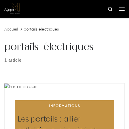
Skip to content
Search
Me
Accueil
→
portails électriques
portails électriques
1 article
INFORMATIONS
Les portails : allier