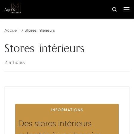
Skip to content
Search
Me
Accueil
→
Stores intérieurs
Stores intérieurs
2 articles
INFORMATIONS
Des stores intérieurs