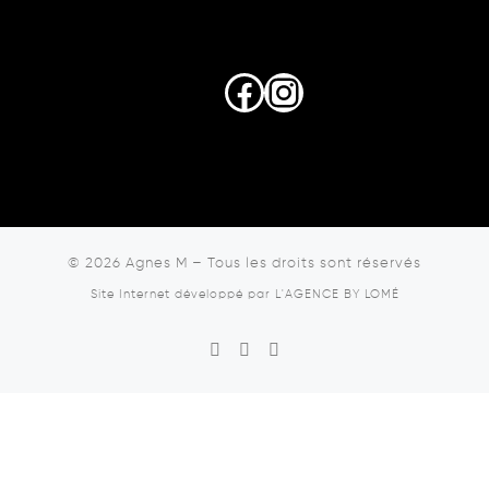
Facebook
Instagram
© 2026
Agnes M
–
Tous les droits sont réservés
Site Internet développé par
L'AGENCE BY LOMÉ