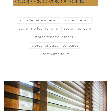
adaptés à vos besoins
store fenetre interieur
store interieur
store interieur fenetre
store interieure
stores fenetre interieur
stores fenetres interieures
Stores intérieurs