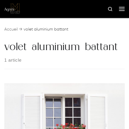
Skip to content
Search
Me
Accueil
→
volet aluminium battant
volet aluminium battant
1 article