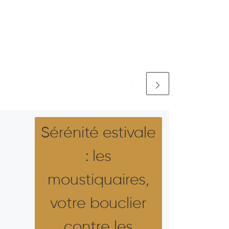
Sérénité estivale
: les
moustiquaires,
votre bouclier
contre les