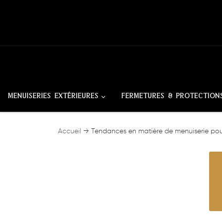
Skip to content
MENUISERIES EXTÉRIEURES
FERMETURES & PROTECTION
Accueil
→
Tendances en matière de menuiserie pou