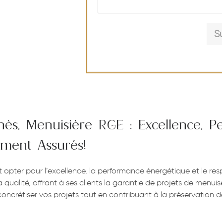
s
s
a
g
S
e
nès, Menuisière RGE : Excellence, 
ement Assurés!
t opter pour l’excellence, la performance énergétique et le res
lité, offrant à ses clients la garantie de projets de menuiser
oncrétiser vos projets tout en contribuant à la préservation d