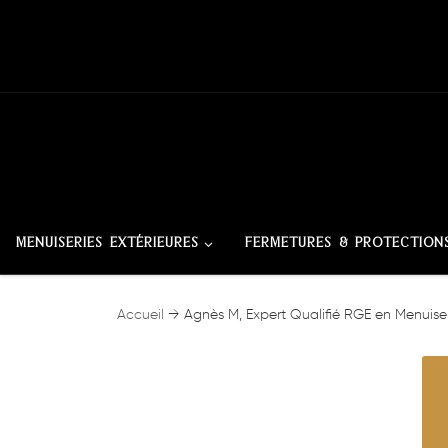
Skip to content
MENUISERIES EXTÉRIEURES
FERMETURES & PROTECTION
Accueil
→
Agnès M, Expert Qualifié RGE en Menuiseri