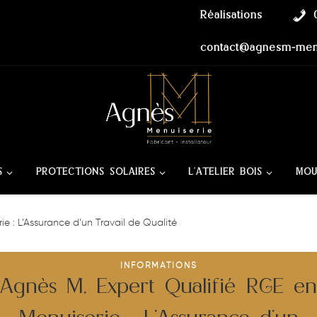
Réalisations
contact@agnesm-menu
S
PROTECTIONS SOLAIRES
L’ATELIER BOIS
MOU
e : L’Assurance d’un Travail de Qualité
INFORMATIONS
Agnès M, Expert Qualifié RGE en