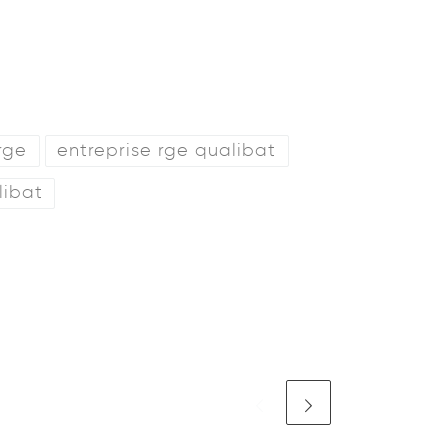
rge
entreprise rge qualibat
libat