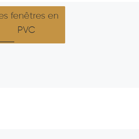
es fenêtres en
PVC