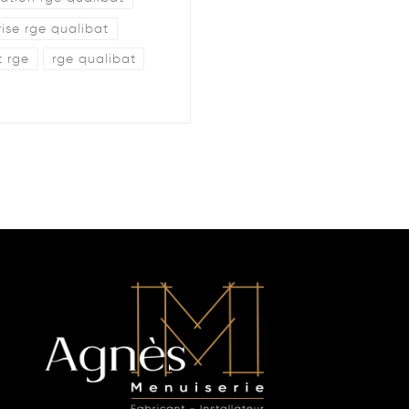
rise rge qualibat
t rge
rge qualibat