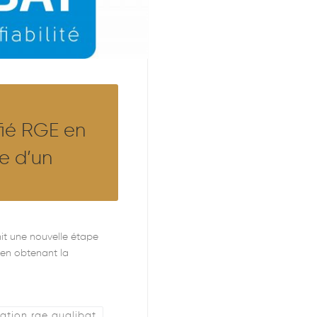
fié RGE en
ce d’un
hit une nouvelle étape
 en obtenant la
cation rge qualibat