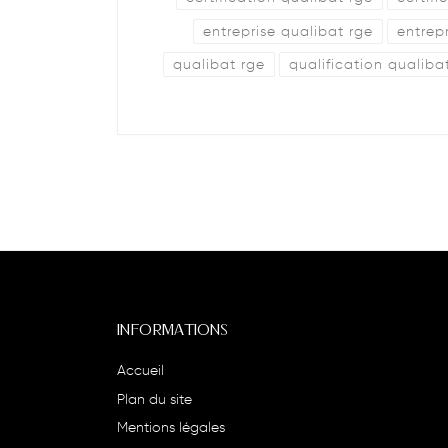
entreprise qualibat rge
entrep
qualibat rge
qualification qualiba
INFORMATIONS
Accueil
Plan du site
Mentions légales