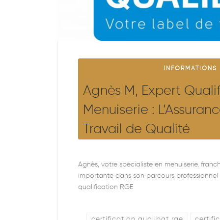
INFORMATIONS
Agnès M, Expert Quali
Menuiserie : L’Assuran
Travail de Qualité
Agnès, votre spécialiste en menuiserie, franc
importante dans son parcours professionnel
qualification RGE
certification qualibat rge
certifi