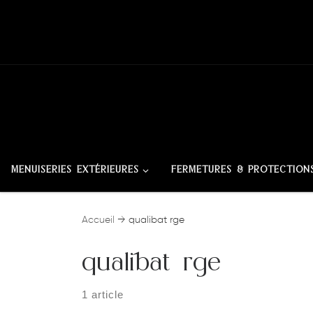
Skip to content
MENUISERIES EXTÉRIEURES
FERMETURES & PROTECTION
Accueil
→
qualibat rge
qualibat rge
1 article