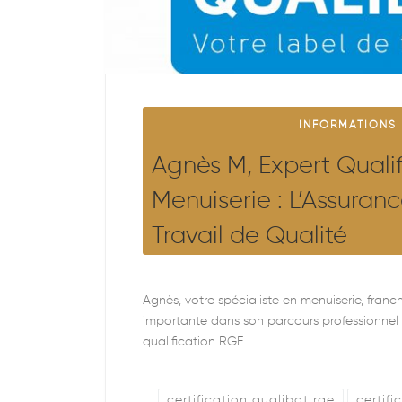
INFORMATIONS
Agnès M, Expert Quali
Menuiserie : L’Assuran
Travail de Qualité
Agnès, votre spécialiste en menuiserie, franc
importante dans son parcours professionnel
qualification RGE
certification qualibat rge
certifi