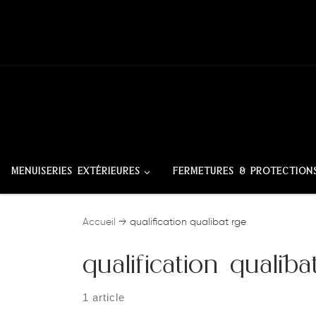
Skip to content
MENUISERIES EXTÉRIEURES
FERMETURES & PROTECTION
Accueil
→
qualification qualibat rge
qualification qualiba
1 article