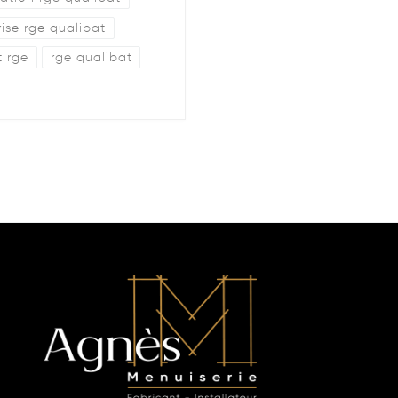
rise rge qualibat
t rge
rge qualibat