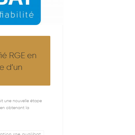
fié RGE en
ce d’un
hit une nouvelle étape
 en obtenant la
cation rge qualibat