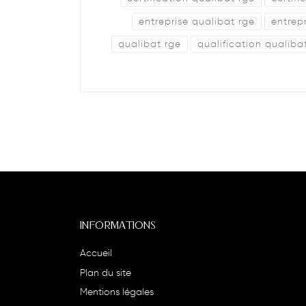
entreprise qualibat rge
entrep
qualibat rge
qualification qualiba
INFORMATIONS
Accueil
Plan du site
Mentions légales